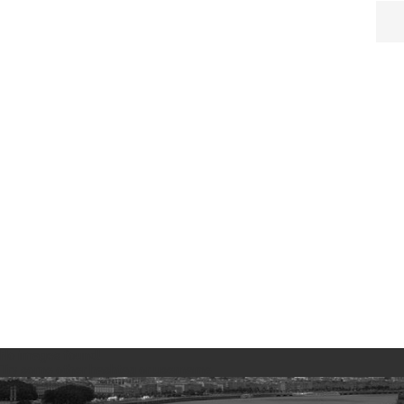
No images found!
Try some other hashtag or username