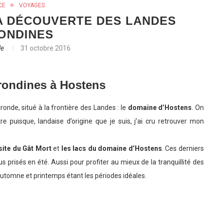
CE
VOYAGES
LA DÉCOUVERTE DES LANDES
ONDINES
le
31 octobre 2016
rondines à Hostens
Gironde, situé à la frontière des Landes : le
domaine d’Hostens
. On
itre puisque, landaise d’origine que je suis, j’ai cru retrouver mon
 site du Gât Mort
et
les lacs du domaine d’
Hostens
. Ces derniers
s prisés en été. Aussi pour profiter au mieux de la tranquillité des
automne et printemps étant les périodes idéales.