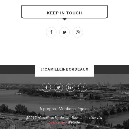
KEEP IN TOUCH
No images found!
@CAMILLEINBORDEAUX
Try some other hashtag or username
A propos
Mentions légales
@2017 - Camille in Bordeaux - Tous droits réservés -
Agence web
Wecode.