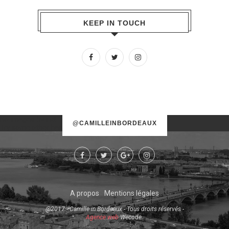
KEEP IN TOUCH
No images found!
@CAMILLEINBORDEAUX
Try some other hashtag or username
A propos
Mentions légales
@2017 - Camille in Bordeaux - Tous droits réservés -
Agence web
Wecode.