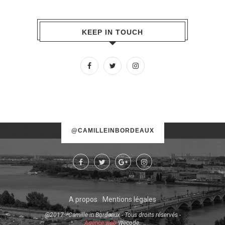
KEEP IN TOUCH
No images found!
@CAMILLEINBORDEAUX
Try some other hashtag or username
A propos
Mentions légales
@2017 - Camille in Bordeaux - Tous droits réservés -
Agence web
Wecode.