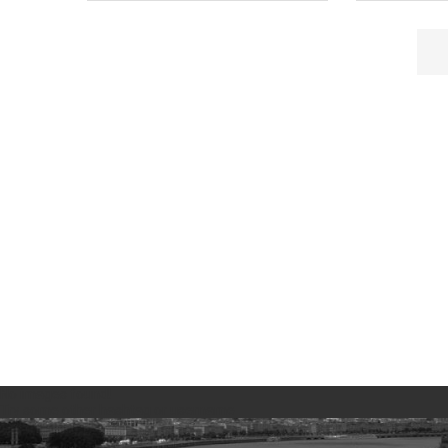
No images found!
Try some other hashtag or username