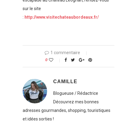
escapade au Château Léognan, rendez-vous
sur le site
:
http://www.visitechateaubordeaux.fr/
1 commentaire
0
CAMILLE
Blogueuse / Rédactrice
Découvrez mes bonnes
adresses gourmandes, shopping, touristiques
et idées sorties !