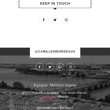
KEEP IN TOUCH
No images found!
@CAMILLEINBORDEAUX
Try some other hashtag or username
A propos
Mentions légales
@2017 - Camille in Bordeaux - Tous droits réservés -
Agence web
Wecode.
REVENIR TOUT EN HAUT