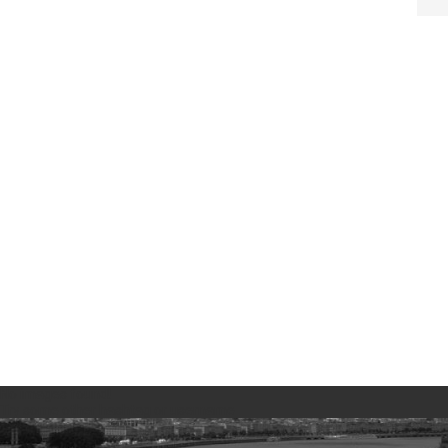
No images found!
Try some other hashtag or username