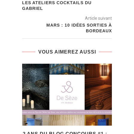
LES ATELIERS COCKTAILS DU
GABRIEL
Article suivant
MARS : 10 IDÉES SORTIES À
BORDEAUX
VOUS AIMEREZ AUSSI
2 ANS DU BLOG CONCOURS #1 :...
10