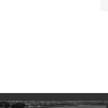
No images found!
Try some other hashtag or username