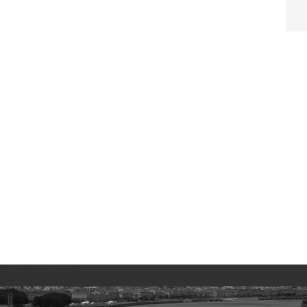
No images found!
Try some other hashtag or username