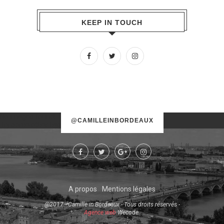
KEEP IN TOUCH
No images found!
@CAMILLEINBORDEAUX
Try some other hashtag or username
A propos
Mentions légales
@2017 - Camille in Bordeaux - Tous droits réservés -
Agence web
Wecode.