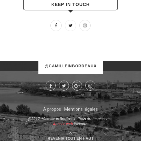
KEEP IN TOUCH
No images found!
@CAMILLEINBORDEAUX
Try some other hashtag or username
A propos
Mentions légales
@2017 - Camille in Bordeaux - Tous droits réservés -
Agence web
Wecode.
REVENIR TOUT EN HAUT