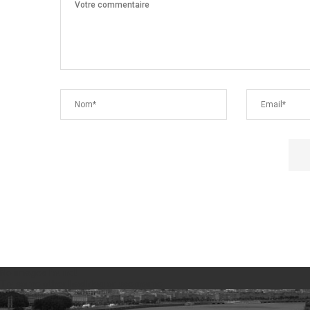
No images found!
Try some other hashtag or username