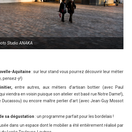
hoto Studio ANAKA
uvelle-Aquitaine
: sur leur stand vous pourrez découvrir leur métier
, pensez-y!)
itier,
entre autres, aux métiers d’artisan bottier (avec Paul
qui viendra en voisin puisque son atelier est basé rue Notre Dame!),
e Ducassou) ou encore maître perlier d’art (avec Jean-Guy Mossot
 de sa dégustation
: un programme parfait pour les bordelais !
usée dans un espace dont le mobilier a été entièrement réalisé par
t du Lycée Toulouse-Lautrec