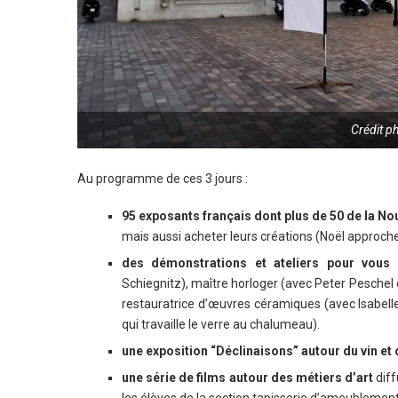
Crédit p
Au programme de ces 3 jours :
95 exposants français dont plus de 50 de la No
mais aussi acheter leurs créations (Noël approche
des démonstrations et ateliers pour vous in
Schiegnitz), maître horloger (avec Peter Peschel 
restauratrice d’œuvres céramiques (avec Isabell
qui travaille le verre au chalumeau).
une exposition “Déclinaisons” autour du vin et
une série de films autour des métiers d’art
diff
les élèves de la section tapisserie d’ameublemen